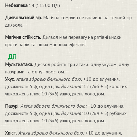
Небезпека
14 (11500 ПД)
Диявольський зір.
Магічна темрява не впливає на темний зір
диявола.
Магічна стійкість.
Диявол має перевагу на рятівні кидки
проти чарів та інших магічних ефектів.
Дії
Мультиатака.
Диявол робить три атаки: одну укусом, одну
пазурами та одну - хвостом.
Укус.
Атака зброєю ближнього бою:
+10 до влучання,
досяжність 5 ф, одна ціль.
Влучання:
12 (2к6 + 5) колотих
ушкоджень плюс 10 (3к6) ушкоджень холодом.
Пазурі.
Атака зброєю ближнього бою:
+10 до влучання,
досяжність 5 ф, одна ціль.
Влучання:
10 (2к4 + 5) рубаних
ушкоджень плюс 10 (3к6) ушкоджень холодом.
Хвіст.
Атака зброєю ближнього бою:
+10 до влучання,