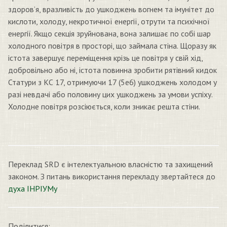
здоров’я, вразливість до ушкоджень вогнем та імунітет до
кислоти, холоду, некротичної енергії, отрути та психічної
енергії. Якщо секція зруйнована, вона залишає по собі шар
холодного повітря в просторі, що займала стіна. Щоразу як
істота завершує переміщення крізь це повітря у свій хід,
добровільно або ні, істота повинна зробити рятівний кидок
Статури з КС 17, отримуючи 17 (5е6) ушкоджень холодом у
разі невдачі або половину цих ушкоджень за умови успіху.
Холодне повітря розсіюється, коли зникає решта стіни.
Переклад SRD є інтелектуальною власністю та захищений
законом. З питань використання перекладу звертайтеся до
духа ІНРІУМу
Поділитися: