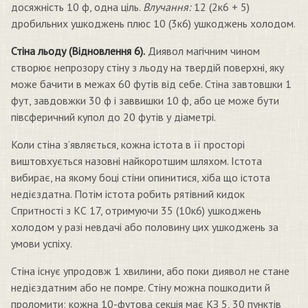
досяжність 10 ф, одна ціль.
Влучання:
12 (2к6 + 5)
дробильних ушкоджень плюс 10 (3к6) ушкоджень холодом.
Стіна льоду (Відновлення 6).
Диявол магічним чином
створює непрозору стіну з льоду на твердій поверхні, яку
може бачити в межах 60 футів від себе. Стіна завтовшки 1
фут, завдовжки 30 ф і заввишки 10 ф, або це може бути
півсферичний купол до 20 футів у діаметрі.
Коли стіна з’являється, кожна істота в її просторі
виштовхується назовні найкоротшим шляхом. Істота
вибирає, на якому боці стіни опинитися, хіба що істота
недієздатна. Потім істота робить рятівний кидок
Спритності з КС 17, отримуючи 35 (10к6) ушкоджень
холодом у разі невдачі або половину цих ушкоджень за
умови успіху.
Стіна існує упродовж 1 хвилини, або поки диявол не стане
недієздатним або не помре. Стіну можна пошкодити й
проломити; кожна 10-футова секція має КЗ 5, 30 пунктів