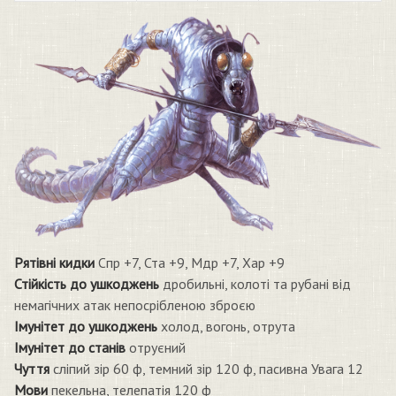
Рятівні кидки
Спр +7, Ста +9, Мдр +7, Хар +9
Стійкість до ушкоджень
дробильні, колоті та рубані від
немагічних атак непосрібленою зброєю
Імунітет до ушкоджень
холод, вогонь, отрута
Імунітет до станів
отруєний
Чуття
сліпий зір 60 ф, темний зір 120 ф, пасивна Увага 12
Мови
пекельна, телепатія 120 ф