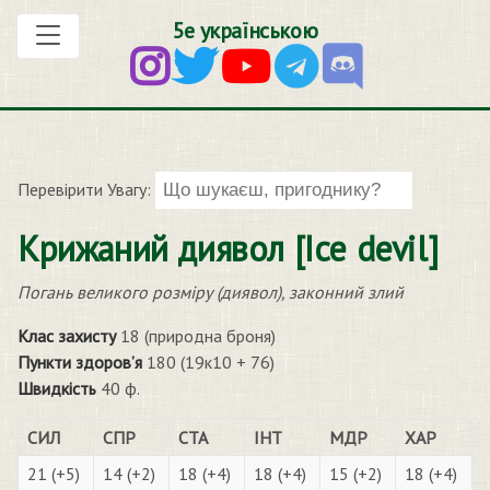
5е українською
Перевірити Увагу:
Крижаний диявол [Ice devil]
Погань великого розміру (диявол), законний злий
Клас захисту
18 (природна броня)
Пункти здоров’я
180 (19к10 + 76)
Швидкість
40 ф.
СИЛ
СПР
СТА
ІНТ
МДР
ХАР
21 (+5)
14 (+2)
18 (+4)
18 (+4)
15 (+2)
18 (+4)