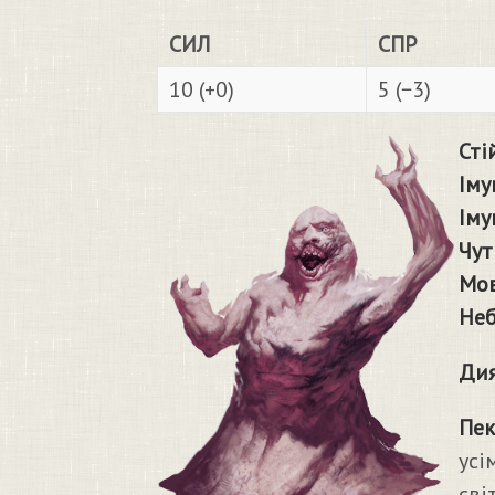
СИЛ
СПР
10 (+0)
5 (−3)
Сті
Іму
Іму
Чут
Мо
Неб
Дия
Пек
усі
сві