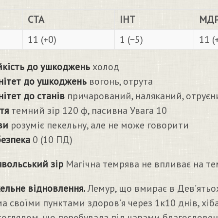
СТА
ІНТ
МД
11 (+0)
1 (−5)
11 (
йкість до ушкоджень
холод
нітет до ушкоджень
вогонь, отрута
нітет до станів
причарований, наляканий, отруєн
тя
темний зір 120 ф, пасивна Увага 10
ви
розуміє пекельну, але не може говорити
езпека
0 (10 ПД)
вольський зір
Магічна темрява не впливає на те
ельне відновлення.
Лемур, що вмирає в Дев’ятьох
ма своїми пунктами здоров’я через 1к10 днів, хі
тоглядом, що перебувала під чарами благословен