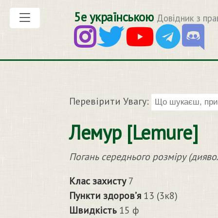
5е українською
Довідник з пра
Перевірити Увагу:
Лемур [Lemure]
Погань середнього розміру (дияво
Клас захисту
7
Пункти здоров’я
13 (3к8)
Швидкість
15 ф