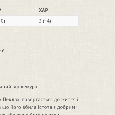
Р
ХАР
+0)
3 (−4)
ий
мний зір лемура.
 Пеклах, повертається до життя і
ба що його вбила істота з добрим
ня, або якщо його рештки