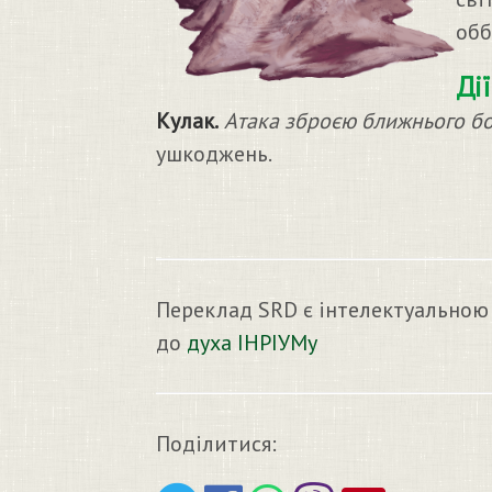
обб
Дії
Кулак.
Атака зброєю ближнього б
ушкоджень.
Переклад SRD є інтелектуальною
до
духа ІНРІУМу
Поділитися: