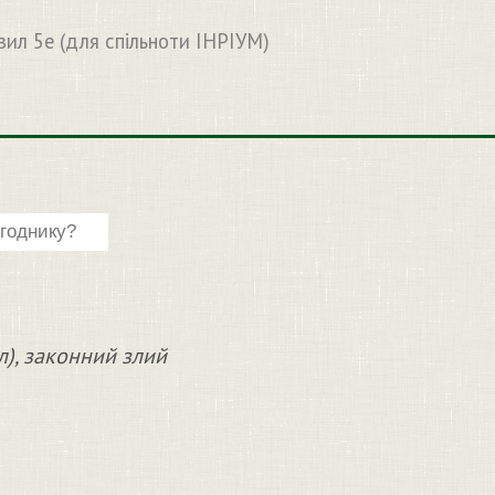
вил 5e (для спільноти ІНРІУМ)
л), законний злий