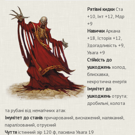
Рятівні кидки
Ста
+10, Інт +12, Мдр
+9
Навички
Аркана
+18, Історія +12,
Здогадливість +9,
Увага +9
Стійкість до
ушкоджень
холод,
блискавка,
некротична енергія
Імунітет до
ушкоджень
отрута;
дробильні, колота
та рубані від немагічних атак
Імунітет до станів
причарований, виснажений, наляканий,
паралізований, отруєний
Чуття
істинний зір 120 ф, пасивна Увага 19