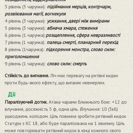
3 рівень (3 чарунки):
підіймання мерців, контрчари,
розвіювання магії, вогнекуля
4 рівень (3 чарунки):
усихання, двері між вимірами
5 рівень (3 чарунки):
вбивча хмара, стеження
6 рівень (1 чарунка):
розщеплення, сфера невразливості
7 рівень (1 чарунка):
палець смерті, планарний перехід
8 рівень (1чарунка):
підкорення монстра, слово сили:
приголомшення
9 рівень (1 чарунка):
слово сили: смерть
Стійкість до вигнання.
Ліч має перевагу на рятівні кидки
проти будь-якого ефекту, що виганяє невмерлих.
Дії
Паралізуючий дотик.
Атака чарами ближнього бою: +12 до
влучання, досяжність 5 ф, одна ціль.
Влучання:
10 (3к6)
ушкоджень холодом. Ціль повинна зробити рятівний кидок
Статури з КС 18, або буде паралізована на 1 хвилину. Ціль
може повторювати рятівний кидок в кінці кожного свого