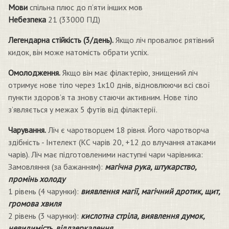
Мови
спільна плюс до п’яти інших мов
Небезпека
21 (33000 ПД)
Легендарна стійкість (3/день).
Якщо ліч провалює рятівний
кидок, він може натомість обрати успіх.
Омолодження.
Якщо він має філактерію, знищений ліч
отримує нове тіло через 1к10 днів, відновлюючи всі свої
пункти здоров’я та знову стаючи активним. Нове тіло
з’являється у межах 5 футів від філактерії.
Чарування.
Ліч є чаротворцем 18 рівня. Його чаротворча
здібність - Інтелект (КС чарів 20, +12 до влучання атаками
чарів). Ліч має підготовленими наступні чари чарівника:
Замовляння (за бажанням):
магічна рука, штукарство,
промінь холоду
1 рівень (4 чарунки):
виявлення магії, магічний дротик, щит,
громова хвиля
2 рівень (3 чарунки):
кислотна стріла, виявлення думок,
невидимість, віддзеркалення