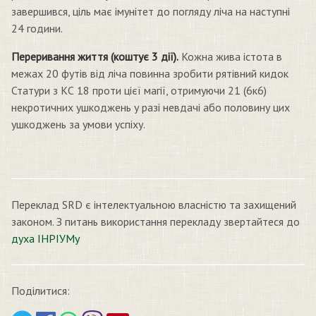
завершився, ціль має імунітет до погляду ліча на наступні
24 години.
Переривання життя (коштує 3 дії).
Кожна жива істота в
межах 20 футів від ліча повинна зробити рятівний кидок
Статури з КС 18 проти цієї магії, отримуючи 21 (6к6)
некротичних ушкоджень у разі невдачі або половину цих
ушкоджень за умови успіху.
Переклад SRD є інтелектуальною власністю та захищений
законом. З питань використання перекладу звертайтеся до
духа ІНРІУМу
Поділитися: