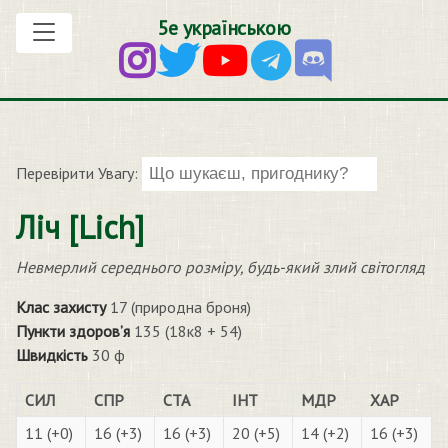
5е українською
Перевірити Увагу:
Ліч [Lich]
Невмерлий середнього розміру, будь-який злий світогляд
Клас захисту
17 (природна броня)
Пункти здоров’я
135 (18к8 + 54)
Швидкість
30 ф
СИЛ
СПР
СТА
ІНТ
МДР
ХАР
11 (+0)
16 (+3)
16 (+3)
20 (+5)
14 (+2)
16 (+3)