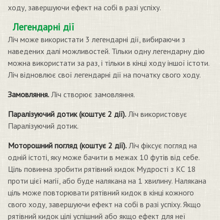
ходу, завершуючи ефект на собі в разі успіху.
Легендарні дії
Ліч може використати 3 легендарні дії, вибираючи з
наведених далі можливостей. Тільки одну легендарну дію
можна використати за раз, і тільки в кінці ходу іншої істоти.
Ліч відновлює свої легендарні дії на початку свого ходу.
Замовляння.
Ліч створює замовляння.
Паралізуючий дотик (коштує 2 дії).
Ліч використовує
Паралізуючий дотик.
Моторошний погляд (коштує 2 дії).
Ліч фіксує погляд на
одній істоті, яку може бачити в межах 10 футів від себе.
Ціль повинна зробити рятівний кидок Мудрості з КС 18
проти цієї магії, або буде налякана на 1 хвилину. Налякана
ціль може повторювати рятівний кидок в кінці кожного
свого ходу, завершуючи ефект на собі в разі успіху. Якщо
рятівний кидок цілі успішний або якщо ефект для неї