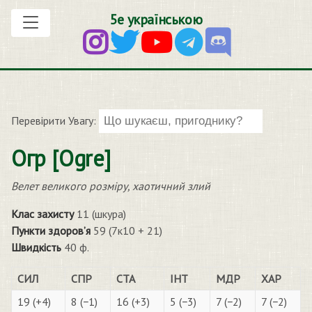
5е українською
Перевірити Увагу:
Огр [Ogre]
Велет великого розміру, хаотичний злий
Клас захисту
11 (шкура)
Пункти здоров’я
59 (7к10 + 21)
Швидкість
40 ф.
СИЛ
СПР
СТА
ІНТ
МДР
ХАР
19 (+4)
8 (−1)
16 (+3)
5 (−3)
7 (−2)
7 (−2)