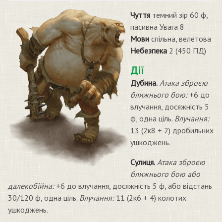
Чуття
темний зір 60 ф,
пасивна Увага 8
Мови
спільна, велетова
Небезпека
2 (450 ПД)
Дії
Дубина.
Атака зброєю
ближнього бою:
+6 до
влучання, досяжність 5
ф, одна ціль.
Влучання:
13 (2к8 + 2) дробильних
ушкоджень.
Сулиця.
Атака зброєю
ближнього бою або
далекобійна:
+6 до влучання, досяжність 5 ф, або відстань
30/120 ф, одна ціль.
Влучання:
11 (2к6 + 4) колотих
ушкоджень.