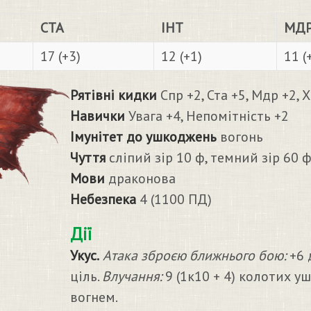
СТА
ІНТ
МД
17 (+3)
12 (+1)
11 (
Рятівні кидки
Спр +2, Ста +5, Мдр +2, 
Навички
Увага +4, Непомітність +2
Імунітет до ушкоджень
вогонь
Чуття
сліпий зір 10 ф, темний зір 60 ф
Мови
драконова
Небезпека
4 (1100 ПД)
Дії
Укус.
Атака зброєю ближнього бою:
+6 
ціль.
Влучання:
9 (1к10 + 4) колотих у
вогнем.