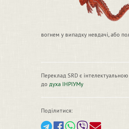
вогнем у випадку невдачі, або п
Переклад SRD є інтелектуальною
до
духа ІНРІУМу
Поділитися: