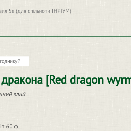
вил 5e (для спільноти ІНРІУМ)
 дракона [Red dragon wyrm
чний злий
іт 60 ф.