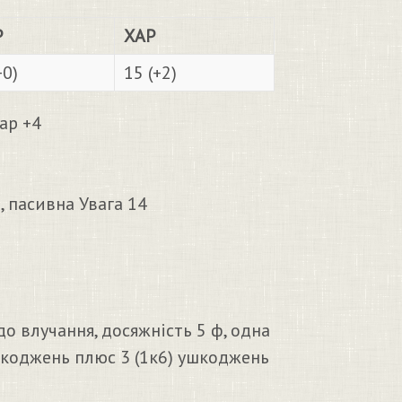
Р
ХАР
+0)
15 (+2)
Хар +4
, пасивна Увага 14
до влучання, досяжність 5 ф, одна
шкоджень плюс 3 (1к6) ушкоджень