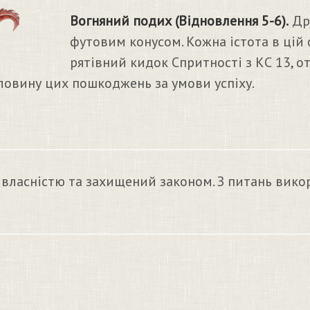
Вогняний подих (Відновлення 5-6).
Дра
футовим конусом. Кожна істота в цій
рятівний кидок Спритності з КС 13, 
оловину цих пошкоджень за умови успіху.
 власністю та захищений законом. З питань вико