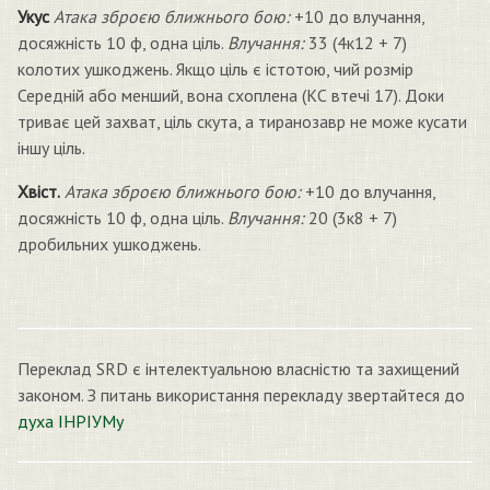
Укус
Атака зброєю ближнього бою:
+10 до влучання,
досяжність 10 ф, одна ціль.
Влучання:
33 (4к12 + 7)
колотих ушкоджень. Якщо ціль є істотою, чий розмір
Середній або менший, вона схоплена (КС втечі 17). Доки
триває цей захват, ціль скута, а тиранозавр не може кусати
іншу ціль.
Хвіст.
Атака зброєю ближнього бою:
+10 до влучання,
досяжність 10 ф, одна ціль.
Влучання:
20 (3к8 + 7)
дробильних ушкоджень.
Переклад SRD є інтелектуальною власністю та захищений
законом. З питань використання перекладу звертайтеся до
духа ІНРІУМу