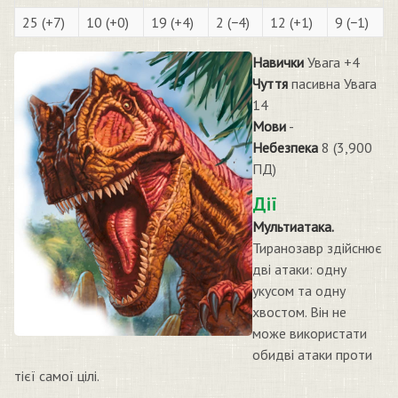
25 (+7)
10 (+0)
19 (+4)
2 (−4)
12 (+1)
9 (−1)
Навички
Увага +4
Чуття
пасивна Увага
14
Мови
-
Небезпека
8 (3,900
ПД)
Дії
Мультиатака.
Тиранозавр здійснює
дві атаки: одну
укусом та одну
хвостом. Він не
може використати
обидві атаки проти
тієї самої цілі.