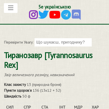
5е українською
Перевірити Увагу:
Тиранозавр [Tyrannosaurus
Rex]
Звір величезного розміру, невизначений
Клас захисту
13 (природна броня)
Пункти здоров’я
136 (13к12 + 52)
Швидкість
50 ф
СИЛ
СПР
СТА
ІНТ
МДР
ХАР