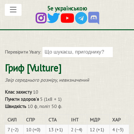
5е українською
Перевірити Увагу:
Гриф [Vulture]
Звір середнього розміру, невизначений
Клас захисту
10
Пункти здоров’я
5 (1к8 + 1)
Швидкість
10 ф, політ 50 ф.
СИЛ
СПР
СТА
ІНТ
МДР
ХАР
7 (−2)
10 (+0)
13 (+1)
2 (−4)
12 (+1)
4 (−3)