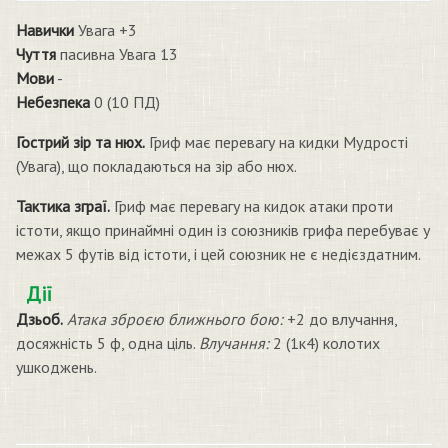
Навички
Увага +3
Чуття
пасивна Увага 13
Мови
-
Небезпека
0 (10 ПД)
Гострий зір та нюх.
Гриф має перевагу на кидки Мудрості
(Увага), що покладаються на зір або нюх.
Тактика зграї.
Гриф має перевагу на кидок атаки проти
істоти, якщо принаймні один із союзників грифа перебуває у
межах 5 футів від істоти, і цей союзник не є недієздатним.
Дії
Дзьоб.
Атака зброєю ближнього бою:
+2 до влучання,
досяжність 5 ф, одна ціль.
Влучання:
2 (1к4) колотих
ушкоджень.