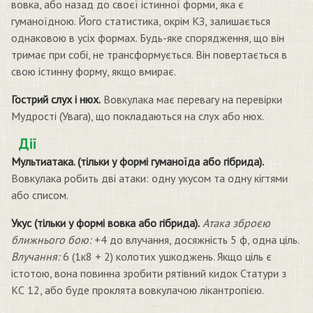
вовка, або назад до своєї істинної форми, яка є
гуманоїдною. Його статистика, окрім КЗ, залишається
однаковою в усіх формах. Будь-яке спорядження, що він
тримає при собі, не трансформується. Він повертається в
свою істинну форму, якщо вмирає.
Гострий слух і нюх.
Вовкулака має перевагу на перевірки
Мудрості (Увага), що покладаються на слух або нюх.
Дії
Мультиатака. (тільки у формі гуманоїда або гібрида).
Вовкулака робить дві атаки: одну укусом та одну кігтями
або списом.
Укус (тільки у формі вовка або гібрида).
Атака зброєю
ближнього бою:
+4 до влучання, досяжність 5 ф, одна ціль.
Влучання:
6 (1к8 + 2) колотих ушкоджень. Якщо ціль є
істотою, вона повинна зробити рятівний кидок Статури з
КС 12, або буде проклята вовкулачою лікантропією.