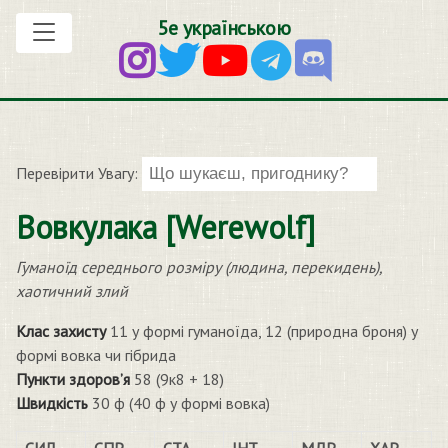
5е українською
Перевірити Увагу:
Вовкулака [Werewolf]
Гуманоїд середнього розміру (людина, перекидень),
хаотичний злий
Клас захисту
11 у формі гуманоїда, 12 (природна броня) у
формі вовка чи гібрида
Пункти здоров’я
58 (9к8 + 18)
Швидкість
30 ф (40 ф у формі вовка)