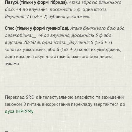
Пазурі. (тільки у формі гібрида).
Атака зброєю ближнього
бою:
+4 до влучання, досяжність 5 ф, одна істота.
Влучання:
7 (2к4 + 2) рубаних ушкоджень.
Спис (тільки у формі гуманоїда).
Атака ближнього бою або
далекобійна:__ +4 до влучання, досяжність 5 ф або
відстань 20/60 ф, одна істота. _Влучання:
5 (1к6 + 2)
колотих ушкоджень, або 6 (1к8 + 2) колотих ушкоджень,
якщо використовує для атаки ближнього бою двома
руками.
Переклад SRD є інтелектуальною власністю та захищений
законом. З питань використання перекладу звертайтеся до
духа ІНРІУМу