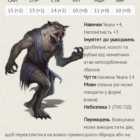
СИЛ
СПР
СТА
ІНТ
МДР
ХАР
15 (+2)
13 (+1)
14 (+2)
10 (+0)
11 (+0)
10 (+0)
Навички
Увага +4,
Непомітність +3
Імунітет до ушкоджень
дробильні, колоті та
рубані від немагічних
атак непосрібленою
зброєю
Чуття
пасивна Увага 14
Мови
спільна (не може
говорити у формі
вовка)
Небезпека
3 (700 ПД)
Перекидень.
Вовкулака
може використати дію,
щоб перевтілитися на вовко-гуманоїдного гібрида або на