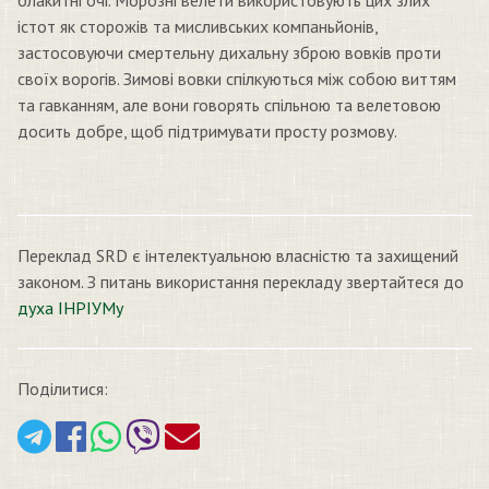
блакитні очі. Морозні велети використовують цих злих
істот як сторожів та мисливських компаньйонів,
застосовуючи смертельну дихальну зброю вовків проти
своїх ворогів. Зимові вовки спілкуються між собою виттям
та гавканням, але вони говорять спільною та велетовою
досить добре, щоб підтримувати просту розмову.
Переклад SRD є інтелектуальною власністю та захищений
законом. З питань використання перекладу звертайтеся до
духа ІНРІУМу
Поділитися: