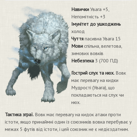
Навички
Увага +5,
Непомітність +3
Імунітет до ушкоджень
холод
Чуття
пасивна Увага 15
Мови
спільна, велетова,
зимових вовків
Небезпека
3 (700 ПД)
Гострий слух та нюх.
Вовк
має перевагу на кидки
Мудрості (Увага), що
покладаються на слух чи
нюх.
Тактика зграї.
Вовк має перевагу на кидок атаки проти
істоти, якщо принаймні один із союзників вовка перебуває у
межах 5 футів від істоти, і цей союзник не є недієздатним.