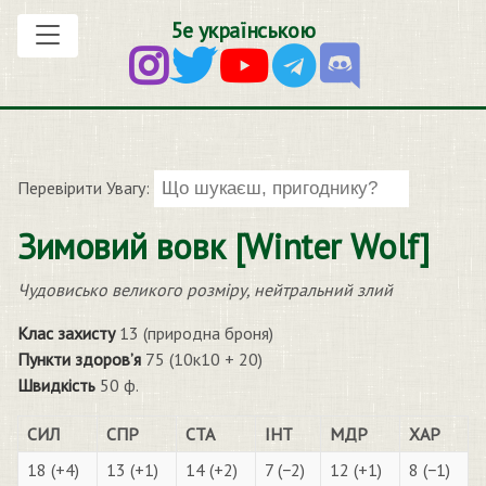
5е українською
Перевірити Увагу:
Зимовий вовк [Winter Wolf]
Чудовисько великого розміру, нейтральний злий
Клас захисту
13 (природна броня)
Пункти здоров’я
75 (10к10 + 20)
Швидкість
50 ф.
СИЛ
СПР
СТА
ІНТ
МДР
ХАР
18 (+4)
13 (+1)
14 (+2)
7 (−2)
12 (+1)
8 (−1)