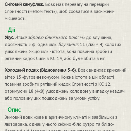
Сніговий камуфляж.
Вовк має перевагу на перевірки
Спритності (Непомітність), щоб сховатися в засніженій
місцевості.
Дії
Укус.
Атака зброєю ближнього бою:
+6 до влучання,
досяжність 5 ф, одна ціль.
Влучання:
11 (2к6 + 4) колотих
ушкоджень. Якщо ціль - істота, вона повинна зробити
рятівний кидок Сили з КС 14, або буде збита з ніг.
Холодний подих (Відновлення 5-6).
Вовк видихає крижаний
вітер 15-футовим конусом. Кожна істота в цій області
повинна зробити рятівний кидок Спритності з КС 12,
отримуючи 18 (4к8) ушкоджень холодом у випадку невдачі,
або половину цих пошкоджень за умови успіху.
Опис
Зимовий вовк живе в арктичному кліматі й завбільшки з
лютововка, однак у нього сніжно-біло хутро та блідо-