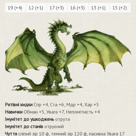
19 (+4)
12 (+1)
17 (+3)
16 (+3)
13 (+1)
15 (+2)
Рятівні кидки
Спр +4, Ста +6, Мдр +4, Хар +5
Навички
Обман +5, Увага +7, Непомітність +4
Імунітет до ушкоджень
отрута
Імунітет до станів
отруєний
Чуття
сліпий зір 10 ф, темний зір 120 ф, пасивна Увага 17