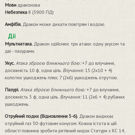
Мови
драконова
Небезпека
8 (3900 ПД)
Амфібія.
Дракон може дихати повітрям і водою.
Дії
Мультиатака.
Дракон здійснює три атаки: одну укусом та
дві - пазурами.
Укус.
Атака зброєю ближнього бою:
+7 до влучання,
досяжність 10 ф, одна ціль.
Влучання:
15 (2к10 + 4)
колотих ушкоджень плюс 7 (2к6) ушкоджень отрутою.
Пазурі.
Атака зброєю ближнього бою:
+7 до влучання,
досяжність 5 ф, одна ціль.
Влучання:
11 (2к6 + 4) рубаних
ушкоджень.
Отруйний подих (Відновлення 5-6).
Дракон видихає
отруйний газ 30-футовим конусом. Кожна істота в цій
області повинна зробити рятівний кидок Статури з КС 14,