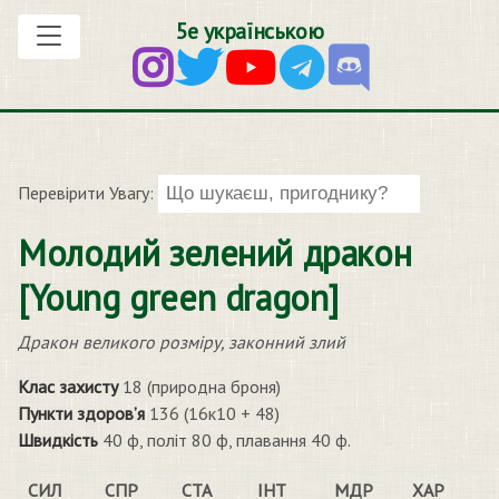
5е українською
Перевірити Увагу:
Молодий зелений дракон
[Young green dragon]
Дракон великого розміру, законний злий
Клас захисту
18 (природна броня)
Пункти здоров’я
136 (16к10 + 48)
Швидкість
40 ф, політ 80 ф, плавання 40 ф.
СИЛ
СПР
СТА
ІНТ
МДР
ХАР