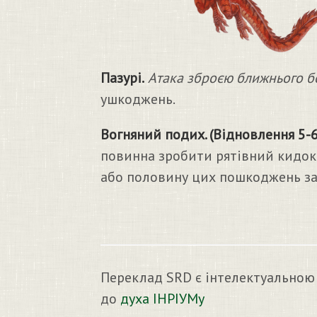
Пазурі.
Атака зброєю ближнього б
ушкоджень.
Вогняний подих. (Відновлення 5-6
повинна зробити рятівний кидок 
або половину цих пошкоджень за 
Переклад SRD є інтелектуальною
до
духа ІНРІУМу