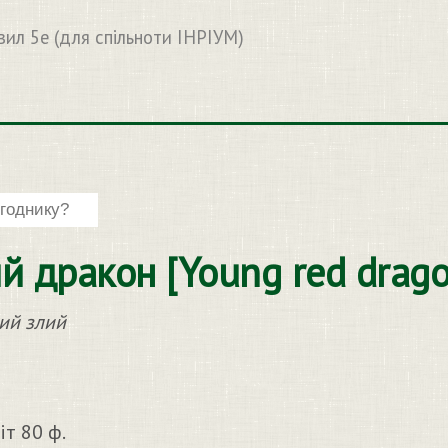
вил 5e (для спільноти ІНРІУМ)
 дракон [Young red drago
ий злий
)
іт 80 ф.