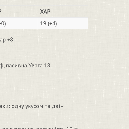
Р
ХАР
+0)
19 (+4)
Хар +8
ф, пасивна Увага 18
ки: одну укусом та дві -