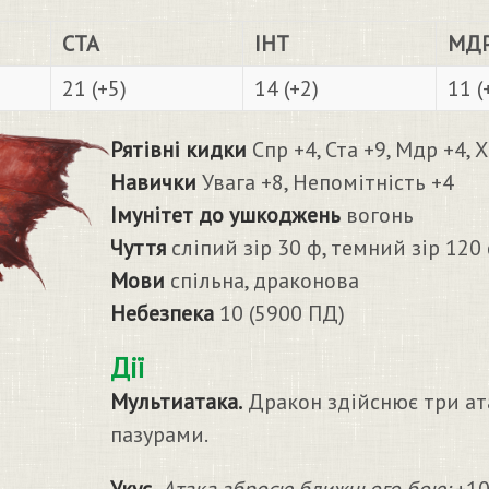
СТА
ІНТ
МД
21 (+5)
14 (+2)
11 (
Рятівні кидки
Спр +4, Ста +9, Мдр +4, 
Навички
Увага +8, Непомітність +4
Імунітет до ушкоджень
вогонь
Чуття
сліпий зір 30 ф, темний зір 120 
Мови
спільна, драконова
Небезпека
10 (5900 ПД)
Дії
Мультиатака.
Дракон здійснює три ата
пазурами.