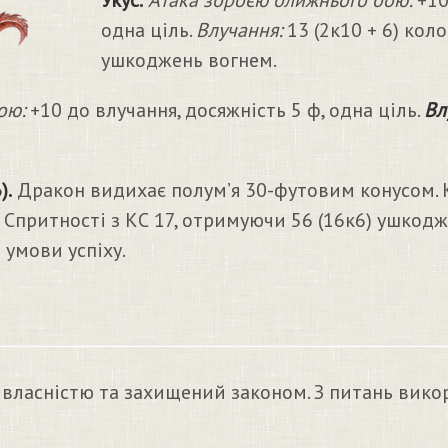
Укус.
Атака зброєю ближнього бою:
+10
одна ціль.
Влучання:
13 (2к10 + 6) кол
ушкоджень вогнем.
ою:
+10 до влучання, досяжність 5 ф, одна ціль.
Вл
).
Дракон видихає полум’я 30-футовим конусом. К
Спритності з КС 17, отримуючи 56 (16к6) ушкодж
умови успіху.
 власністю та захищений законом. З питань вико