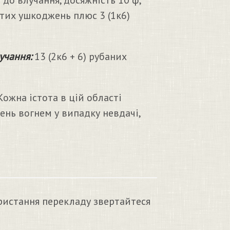
 до влучання, досяжність 10 ф,
отих ушкоджень плюс 3 (1к6)
учання:
13 (2к6 + 6) рубаних
ожна істота в цій області
ень вогнем у випадку невдачі,
ристання перекладу звертайтеся