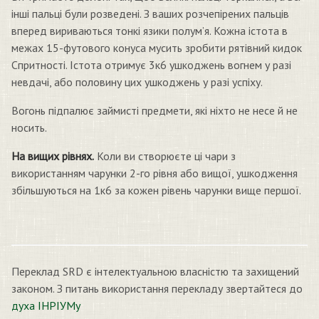
інші пальці були розведені. З ваших розчепірених пальців
вперед вириваються тонкі язики полум’я. Кожна істота в
межах 15-футового конуса мусить зробити рятівний кидок
Спритності. Істота отримує 3к6 ушкоджень вогнем у разі
невдачі, або половину цих ушкоджень у разі успіху.
Вогонь підпалює займисті предмети, які ніхто не несе й не
носить.
На вищих рівнях.
Коли ви створюєте ці чари з
використанням чарунки 2-го рівня або вищої, ушкодження
збільшуються на 1к6 за кожен рівень чарунки вище першої.
Переклад SRD є інтелектуальною власністю та захищений
законом. З питань використання перекладу звертайтеся до
духа ІНРІУМу