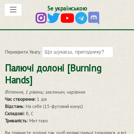
5е українською
Перевірити Увагу:
Палючі долоні [Burning
Hands]
Втілення, 1 рівень; заклинач, чарівник
Час створення:
1 дія
Відстань:
На себе (15-футовий конус)
Складові:
В, С
Тривалість:
Миттєво
Ви тримаєте долоні так, щоб великі пальці торкалися, а всі