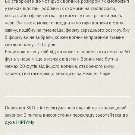
Ви створюєте до чотирьох вогників розміром як смолоскип
у межах відстані, роблячи їх схожими на смолоскипи,
ліхтарі або сфери світла, що висять у повітрі, поки діють
чари. Ви також можете поєднати чотири вогники в одну
сяючу, подібну на гуманоїда, форму середнього розміру. Яку
б форму ви не вибрали, кожен вогник випромінює тьмяне
світло в радіусі 10 футів.
Бонусною дією у свій хід ви можете перемістити вогні на 60
футів у нове місце в межах відстані. Вогник має бути в
межах 20 футів від іншого вогника, створеного цими
чарами, і він гасне, якщо виходить за межі дії чарів.
Переклад SRD є інтелектуальною власністю та захищений
законом. З питань використання перекладу звертайтеся до
духа ІНРІУМу