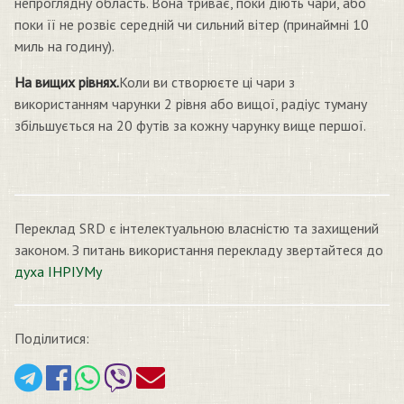
непроглядну область. Вона триває, поки діють чари, або
поки її не розвіє середній чи сильний вітер (принаймні 10
миль на годину).
На вищих рівнях.
Коли ви створюєте ці чари з
використанням чарунки 2 рівня або вищої, радіус туману
збільшується на 20 футів за кожну чарунку вище першої.
Переклад SRD є інтелектуальною власністю та захищений
законом. З питань використання перекладу звертайтеся до
духа ІНРІУМу
Поділитися: