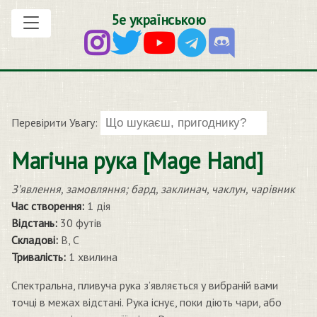
5е українською
Перевірити Увагу:
Магічна рука [Mage Hand]
З’явлення, замовляння; бард, заклинач, чаклун, чарівник
Час створення:
1 дія
Відстань:
30 футів
Складові:
В, С
Тривалість:
1 хвилина
Спектральна, пливуча рука з’являється у вибраній вами
точці в межах відстані. Рука існує, поки діють чари, або