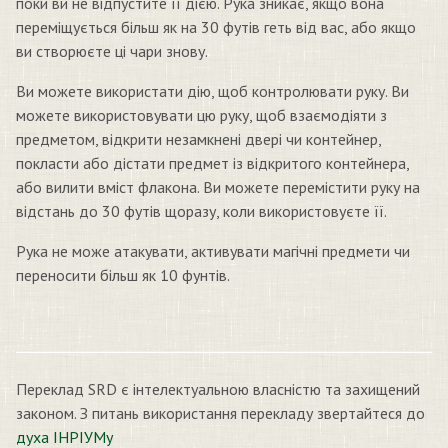
поки ви не відпустите її дією. Рука зникає, якщо вона
переміщується більш як на 30 футів геть від вас, або якщо
ви створюєте ці чари знову.
Ви можете використати дію, щоб контролювати руку. Ви
можете використовувати цю руку, щоб взаємодіяти з
предметом, відкрити незамкнені двері чи контейнер,
покласти або дістати предмет із відкритого контейнера,
або вилити вміст флакона. Ви можете перемістити руку на
відстань до 30 футів щоразу, коли використовуєте її.
Рука не може атакувати, активувати магічні предмети чи
переносити більш як 10 фунтів.
Переклад SRD є інтелектуальною власністю та захищений
законом. З питань використання перекладу звертайтеся до
духа ІНРІУМу