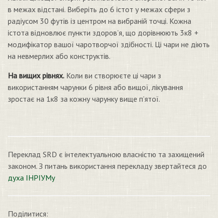
в межах відстані. Виберіть до 6 істот у межах сфери з
радіусом 30 футів із центром на вибраній точці. Кожна
істота відновлює пункти здоров’я, що дорівнюють 3к8 +
модифікатор вашої чаротворчої здібності. Ці чари не діють
на невмерлих або конструктів.
На вищих рівнях.
Коли ви створюєте ці чари з
використанням чарунки 6 рівня або вищої, лікування
зростає на 1к8 за кожну чарунку вище п’ятої.
Переклад SRD є інтелектуальною власністю та захищений
законом. З питань використання перекладу звертайтеся до
духа ІНРІУМу
Поділитися: