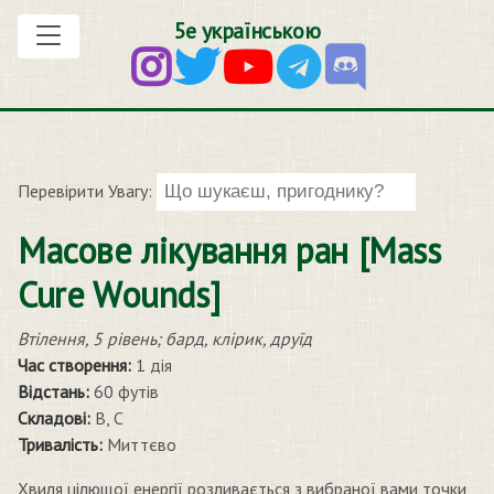
5е українською
Перевірити Увагу:
Масове лікування ран [Mass
Cure Wounds]
Втілення, 5 рівень; бард, клірик, друїд
Час створення:
1 дія
Відстань:
60 футів
Складові:
В, С
Тривалість:
Миттєво
Хвиля цілющої енергії розливається з вибраної вами точки