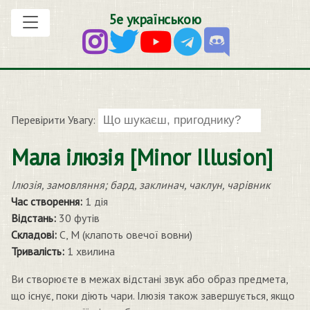
5е українською
Перевірити Увагу:
Мала ілюзія [Minor Illusion]
Ілюзія, замовляння; бард, заклинач, чаклун, чарівник
Час створення:
1 дія
Відстань:
30 футів
Складові:
С, М (клапоть овечої вовни)
Тривалість:
1 хвилина
Ви створюєте в межах відстані звук або образ предмета,
що існує, поки діють чари. Ілюзія також завершується, якщо