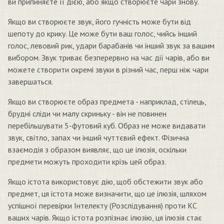
ви припиняєте її дією, або якщо створюєте чари знову.
Якщо ви створюєте звук, його гучність може бути від
шепоту до крику. Це може бути ваш голос, чийсь інший
голос, левовий рик, удари барабанів чи інший звук за вашим
вибором. Звук триває безперервно на час дії чарів, або ви
можете створити окремі звуки в різний час, перш ніж чари
завершаться.
Якщо ви створюєте образ предмета - наприклад, стілець,
брудні сліди чи малу скриньку - він не повинен
перебільшувати 5-футовий куб. Образ не може видавати
звук, світло, запах чи інший чуттєвий ефект. Фізична
взаємодія з образом виявляє, що це ілюзія, оскільки
предмети можуть проходити крізь цей образ.
Якщо істота використовує дію, щоб обстежити звук або
предмет, ця істота може визначити, що це ілюзія, шляхом
успішної перевірки Інтелекту (Розслідування) проти КС
ваших чарів. Якщо істота розпізнає ілюзію, ця ілюзія стає