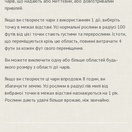
чарів, що надають або миттєвий, або довготривалий
привілей.
Якщо ви створюєте чари з використанням 1 дії, виберіть
точку в межах відстані. Усі нормальні рослини в радіусі 100
футів від цієї точки стають густими та перерослими. Істоти,
що переміщуються крізь цю область, повинні витрачати 4
фути за кожен фут свого переміщення.
Ви можете виключити одну або більше областей будь-
якого розміру з області дії чарів.
Якщо ви створюєте ці чари впродовж 8 годин, ви
збагачуєте землю. Усі рослини в радіусі пів милі від
вибраної точки в межах відстані наснажуються на 1 рік.
Рослини дають удвічі більше врожаю, ніж звичайно.