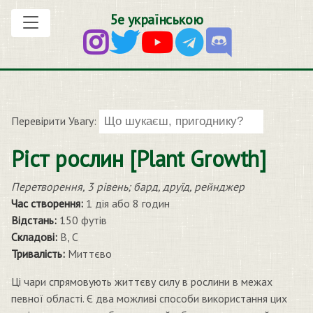
5е українською
Перевірити Увагу:
Ріст рослин [Plant Growth]
Перетворення, 3 рівень; бард, друїд, рейнджер
Час створення:
1 дія або 8 годин
Відстань:
150 футів
Складові:
В, С
Тривалість:
Миттєво
Ці чари спрямовують життєву силу в рослини в межах
певної області. Є два можливі способи використання цих