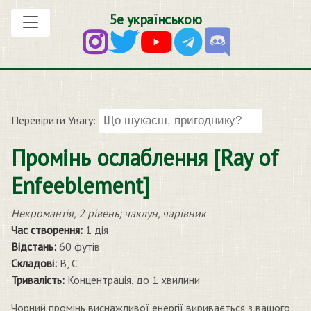
5е українською
Перевірити Увагу:
Промінь ослаблення [Ray of
Enfeeblement]
Некромантія, 2 рівень; чаклун, чарівник
Час створення:
1 дія
Відстань:
60 футів
Складові:
В, С
Тривалість:
Концентрація, до 1 хвилини
Чорний промінь виснажливої енергії виривається з вашого