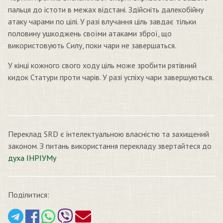
пальця до істоти в межах відстані. Здійсніть далекобійну
атаку чарами по цілі. У разі влучання ціль завдає тільки
половину ушкоджень своїми атаками зброї, що
використовують Силу, поки чари не завершаться.
У кінці кожного свого ходу ціль може зробити рятівний
кидок Статури проти чарів. У разі успіху чари завершуються.
Переклад SRD є інтелектуальною власністю та захищений
законом. З питань використання перекладу звертайтеся до
духа ІНРІУМу
Поділитися: