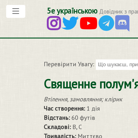
5е українською
Довідник з пра
Перевірити Увагу:
Священне полум'я
Втілення, замовляння; клірик
Час створення:
1 дія
Відстань:
60 футів
Складові:
В, С
Тривалість:
Миттєво