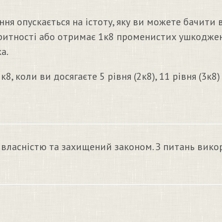
я опускається на істоту, яку ви можете бачити в
итності або отримає 1к8 променистих ушкоджень
а.
 коли ви досягаєте 5 рівня (2к8), 11 рівня (3к8) т
 власністю та захищений законом. З питань вико