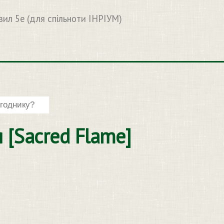
вил 5e (для спільноти ІНРІУМ)
 [Sacred Flame]