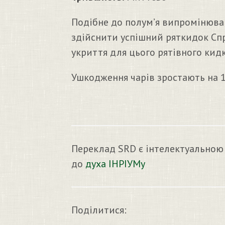
Подібне до полум’я випромінюванн
здійснити успішний ряткидок Спр
укриття для цього рятівного кидк
Ушкодження чарів зростають на 1к8,
Переклад SRD є інтелектуальною
до
духа ІНРІУМу
Поділитися: